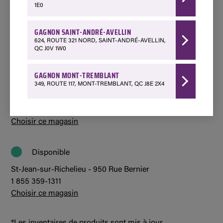
1E0
Disponible
Mont-Tremblant - 349 Québec 117
GAGNON SAINT-ANDRÉ-AVELLIN
1 800 850-7662
624, ROUTE 321 NORD, SAINT-ANDRÉ-AVELLIN,
QC J0V 1W0
Choisir ce magasin
GAGNON MONT-TREMBLANT
Disponible
349, ROUTE 117, MONT-TREMBLANT, QC J8E 2X4
St-André-Avellin - 624 Route 321 Nord
819 983-2449
Choisir ce magasin
Disponible
St-Jean-sur-Richelieu - 950 Rue Bernier
1 855 359-1311
Choisir ce magasin
*Les inventaires de produits sont mis à jour