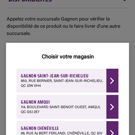
Appelez votre succursale Gagnon pour vérifier la
disponibilité de ce produit ou le faire livrer d’une autre
succursale.
Disponible
Choisir votre magasin
Amqui - 114 Boulevard Saint-Benoit Ouest
418 629-3267
GAGNON SAINT-JEAN-SUR-RICHELIEU
Choisir ce magasin
950, RUE BERNIER, SAINT-JEAN-SUR-RICHELIEU,
QC J2W 0H4
Disponible
GAGNON AMQUI
Chénéville - 99 Rue Albert Ferland
114, BOULEVARD SAINT-BENOIT OUEST, AMQUI,
QC G5J 2E7
1 888 428-3903
Choisir ce magasin
GAGNON CHÉNÉVILLE
99, RUE ALBERT FERLAND, CHÉNÉVILLE, QC J0V