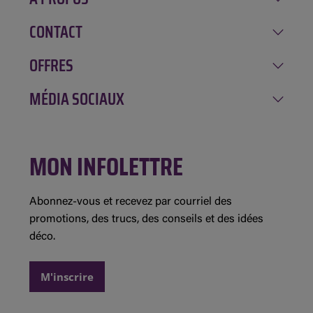
CONTACT
Notre histoire
Carrière
OFFRES
Amqui
Implication
Chénéville
MÉDIA SOCIAUX
Rabais de la semaine
Location GAGNON
Mont-Tremblant
Inscription à l'infolettre
Évolution Structures
Facebook
Saint-André-Avellin
Concours et règlements
MON INFOLETTRE
Instagram
Saint-Jean-sur-Richelieu
Détails des promotions
Demande de commandite
Abonnez-vous et recevez par courriel des
promotions, des trucs, des conseils et des idées
déco.
M'inscrire