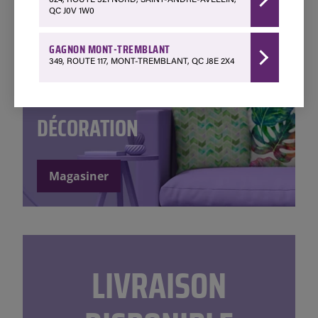
624, ROUTE 321 NORD, SAINT-ANDRÉ-AVELLIN,
QC J0V 1W0
GAGNON MONT-TREMBLANT
349, ROUTE 117, MONT-TREMBLANT, QC J8E 2X4
DÉCORATION
Magasiner
LIVRAISON