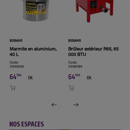
BISMAR
BISMAR
S
Marmite en aluminium,
Brûleur extérieur R65, 65
R
40 L
000 BTU
v
2
Code:
Code:
31091008
31090186
C
6
64
64
94$
94$
CH.
CH.
NOS ESPACES