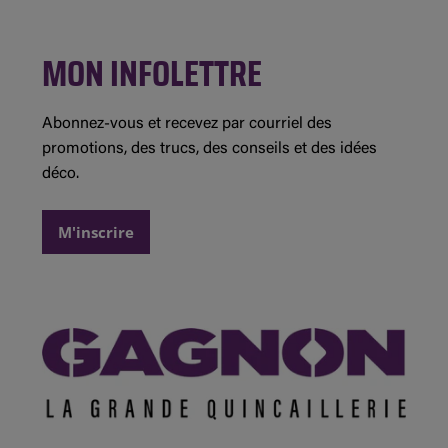
Inscription à l'infolettre
Évolution Structures
Facebook
Saint-André-Avellin
Concours et règlements
MON INFOLETTRE
Instagram
Saint-Jean-sur-Richelieu
Détails des promotions
Demande de commandite
Abonnez-vous et recevez par courriel des
promotions, des trucs, des conseils et des idées
déco.
M'inscrire