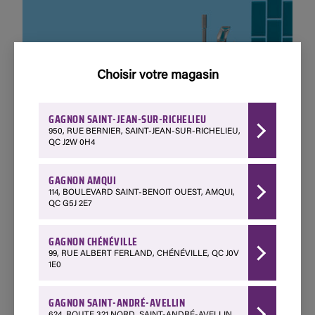
Choisir votre magasin
GAGNON SAINT-JEAN-SUR-RICHELIEU
950, RUE BERNIER, SAINT-JEAN-SUR-RICHELIEU,
QC J2W 0H4
SALLE DE BAIN
GAGNON AMQUI
114, BOULEVARD SAINT-BENOIT OUEST, AMQUI,
Magasiner
QC G5J 2E7
GAGNON CHÉNÉVILLE
99, RUE ALBERT FERLAND, CHÉNÉVILLE, QC J0V
1E0
GAGNON SAINT-ANDRÉ-AVELLIN