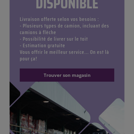
DISPONIBLE
Livraison offerte selon vos besoins :
- Plusieurs types de camion, incluant des
camions à flèche
- Possibilité de livrer sur le toit
- Estimation gratuite
Vous offrir le meilleur service... On est là
pour ça!
Trouver son magasin