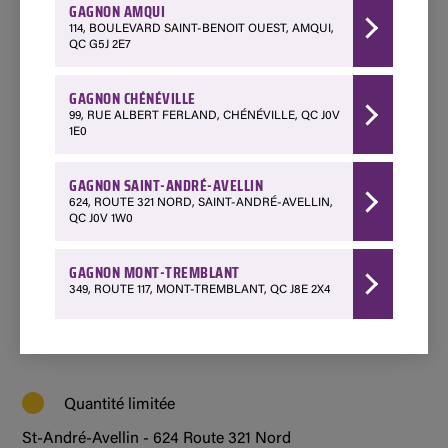
Amqui - 114 Boulevard Saint-Benoit Ouest
GAGNON AMQUI
418 629-3267
114, BOULEVARD SAINT-BENOIT OUEST, AMQUI,
QC G5J 2E7
Choisir ce magasin
GAGNON CHÉNÉVILLE
Quantité limitée
99, RUE ALBERT FERLAND, CHÉNÉVILLE, QC J0V
1E0
Chénéville - 99 Rue Albert Ferland
1 888 428-3903
GAGNON SAINT-ANDRÉ-AVELLIN
Choisir ce magasin
624, ROUTE 321 NORD, SAINT-ANDRÉ-AVELLIN,
QC J0V 1W0
Disponible
GAGNON MONT-TREMBLANT
349, ROUTE 117, MONT-TREMBLANT, QC J8E 2X4
Mont-Tremblant - 349 Québec 117
1 800 850-7662
Choisir ce magasin
Quantité limitée
St-André-Avellin - 624 Route 321 Nord