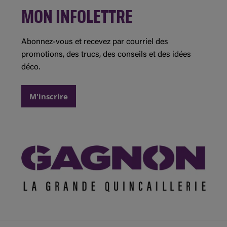
Concours et règlements
MON INFOLETTRE
Instagram
Saint-Jean-sur-Richelieu
Détails des promotions
Demande de commandite
Abonnez-vous et recevez par courriel des
promotions, des trucs, des conseils et des idées
déco.
M'inscrire