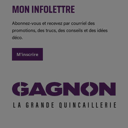
Concours et règlements
MON INFOLETTRE
Instagram
Saint-Jean-sur-Richelieu
Détails des promotions
Demande de commandite
Abonnez-vous et recevez par courriel des
promotions, des trucs, des conseils et des idées
déco.
M'inscrire