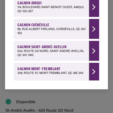
Amqui - 114 Boulevard Saint-Benoit Ouest
GAGNON AMQUI
418 629-3267
114, BOULEVARD SAINT-BENOIT OUEST, AMQUI,
QC G5J 2E7
Choisir ce magasin
GAGNON CHÉNÉVILLE
Disponible
99, RUE ALBERT FERLAND, CHÉNÉVILLE, QC J0V
1E0
Chénéville - 99 Rue Albert Ferland
1 888 428-3903
GAGNON SAINT-ANDRÉ-AVELLIN
Choisir ce magasin
624, ROUTE 321 NORD, SAINT-ANDRÉ-AVELLIN,
QC J0V 1W0
Disponible
GAGNON MONT-TREMBLANT
349, ROUTE 117, MONT-TREMBLANT, QC J8E 2X4
Mont-Tremblant - 349 Québec 117
1 800 850-7662
Choisir ce magasin
Disponible
St-André-Avellin - 624 Route 321 Nord