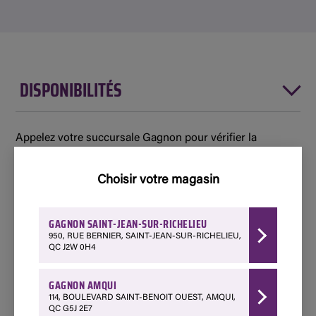
DISPONIBILITÉS
Appelez votre succursale Gagnon pour vérifier la
disponibilité de ce produit ou le faire livrer d’une autre
succursale.
Choisir votre magasin
Disponible
GAGNON SAINT-JEAN-SUR-RICHELIEU
950, RUE BERNIER, SAINT-JEAN-SUR-RICHELIEU,
Amqui - 114 Boulevard Saint-Benoit Ouest
QC J2W 0H4
418 629-3267
Choisir ce magasin
GAGNON AMQUI
114, BOULEVARD SAINT-BENOIT OUEST, AMQUI,
QC G5J 2E7