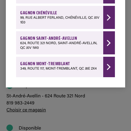
Quantité limitée
GAGNON CHÉNÉVILLE
Chénéville - 99 Rue Albert Ferland
99, RUE ALBERT FERLAND, CHÉNÉVILLE, QC J0V
1 888 428-3903
1E0
Choisir ce magasin
GAGNON SAINT-ANDRÉ-AVELLIN
624, ROUTE 321 NORD, SAINT-ANDRÉ-AVELLIN,
Disponible
QC J0V 1W0
Mont-Tremblant - 349 Québec 117
1 800 850-7662
GAGNON MONT-TREMBLANT
Choisir ce magasin
349, ROUTE 117, MONT-TREMBLANT, QC J8E 2X4
Disponible
St-André-Avellin - 624 Route 321 Nord
819 983-2449
Choisir ce magasin
Disponible