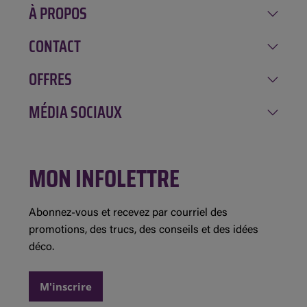
À PROPOS
CONTACT
Notre histoire
Carrière
OFFRES
Amqui
Implication
Chénéville
MÉDIA SOCIAUX
Rabais de la semaine
Location GAGNON
Mont-Tremblant
Inscription à l'infolettre
Évolution Structures
Facebook
Saint-André-Avellin
Concours et règlements
MON INFOLETTRE
Instagram
Saint-Jean-sur-Richelieu
Détails des promotions
Demande de commandite
Abonnez-vous et recevez par courriel des
promotions, des trucs, des conseils et des idées
déco.
M'inscrire