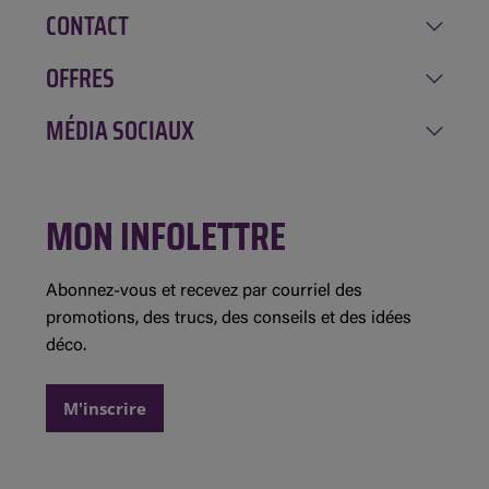
CONTACT
Notre histoire
Carrière
OFFRES
Amqui
Implication
Chénéville
MÉDIA SOCIAUX
Rabais de la semaine
Location GAGNON
Mont-Tremblant
Inscription à l'infolettre
Évolution Structures
Facebook
Saint-André-Avellin
Concours et règlements
MON INFOLETTRE
Instagram
Saint-Jean-sur-Richelieu
Détails des promotions
Demande de commandite
Abonnez-vous et recevez par courriel des
promotions, des trucs, des conseils et des idées
déco.
M'inscrire