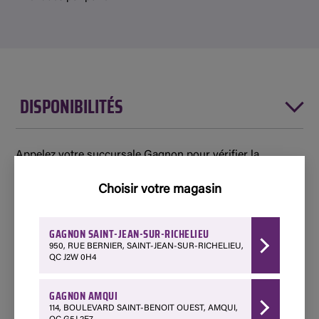
DISPONIBILITÉS
Appelez votre succursale Gagnon pour vérifier la
disponibilité de ce produit ou le faire livrer d’une autre
succursale.
Choisir votre magasin
GAGNON SAINT-JEAN-SUR-RICHELIEU
Disponible
950, RUE BERNIER, SAINT-JEAN-SUR-RICHELIEU,
QC J2W 0H4
Amqui - 114 Boulevard Saint-Benoit Ouest
418 629-3267
GAGNON AMQUI
Choisir ce magasin
114, BOULEVARD SAINT-BENOIT OUEST, AMQUI,