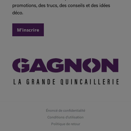
promotions, des trucs, des conseils et des idées
déco.
M'inscrire
Énoncé de confidentialité
Conditions d'utilisation
Politique de retour