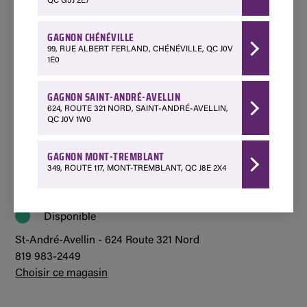
QC G5J 2E7
Disponible
GAGNON CHÉNÉVILLE
Chénéville - 99 Rue Albert Ferland
99, RUE ALBERT FERLAND, CHÉNÉVILLE, QC J0V
1 888 428-3903
1E0
Choisir ce magasin
GAGNON SAINT-ANDRÉ-AVELLIN
624, ROUTE 321 NORD, SAINT-ANDRÉ-AVELLIN,
Disponible
QC J0V 1W0
Mont-Tremblant - 349 Québec 117
GAGNON MONT-TREMBLANT
1 800 850-7662
349, ROUTE 117, MONT-TREMBLANT, QC J8E 2X4
Choisir ce magasin
Disponible
St-André-Avellin - 624 Route 321 Nord
819 983-2449
Choisir ce magasin