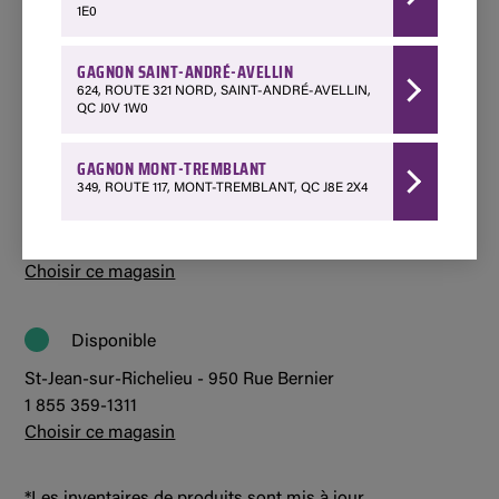
1E0
Disponible
Mont-Tremblant - 349 Québec 117
GAGNON SAINT-ANDRÉ-AVELLIN
1 800 850-7662
624, ROUTE 321 NORD, SAINT-ANDRÉ-AVELLIN,
QC J0V 1W0
Choisir ce magasin
GAGNON MONT-TREMBLANT
Disponible
349, ROUTE 117, MONT-TREMBLANT, QC J8E 2X4
St-André-Avellin - 624 Route 321 Nord
819 983-2449
Choisir ce magasin
Disponible
St-Jean-sur-Richelieu - 950 Rue Bernier
1 855 359-1311
Choisir ce magasin
*Les inventaires de produits sont mis à jour