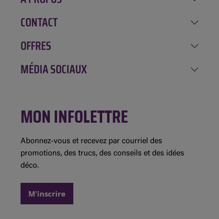
CONTACT
Notre histoire
Carrière
OFFRES
Amqui
Implication
Chénéville
MÉDIA SOCIAUX
Rabais de la semaine
Location GAGNON
Mont-Tremblant
Inscription à l'infolettre
Évolution Structures
Facebook
Saint-André-Avellin
Concours et règlements
MON INFOLETTRE
Instagram
Saint-Jean-sur-Richelieu
Détails des promotions
Demande de commandite
Abonnez-vous et recevez par courriel des
promotions, des trucs, des conseils et des idées
déco.
M'inscrire