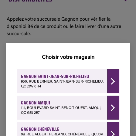
Appelez votre succursale Gagnon pour vérifier la
disponibilité de ce produit ou le faire livrer d’une autre
succursale.
Indisponible
Choisir votre magasin
Amqui - 114 Boulevard Saint-Benoit Ouest
418 629-3267
GAGNON SAINT-JEAN-SUR-RICHELIEU
Choisir ce magasin
950, RUE BERNIER, SAINT-JEAN-SUR-RICHELIEU,
QC J2W 0H4
Disponible
GAGNON AMQUI
Chénéville - 99 Rue Albert Ferland
114, BOULEVARD SAINT-BENOIT OUEST, AMQUI,
QC G5J 2E7
1 888 428-3903
Choisir ce magasin
GAGNON CHÉNÉVILLE
99, RUE ALBERT FERLAND, CHÉNÉVILLE, QC J0V