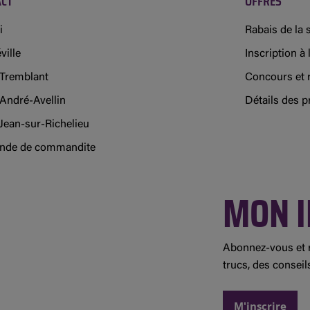
ACT
OFFRES
i
Rabais de la
ville
Inscription à l
Tremblant
Concours et 
-André-Avellin
Détails des 
Jean-sur-Richelieu
de de commandite
MON I
Abonnez-vous et r
trucs, des conseil
M'inscrire