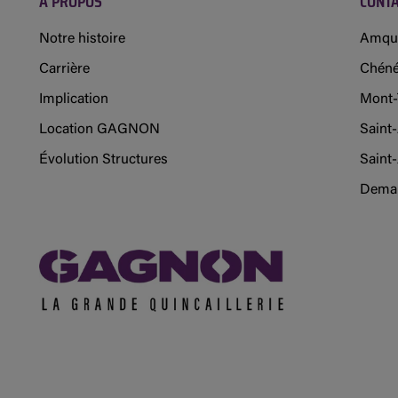
À PROPOS
CONT
Notre histoire
Amqu
Carrière
Chéné
Implication
Mont-
Location GAGNON
Saint
Évolution Structures
Saint-
Deman