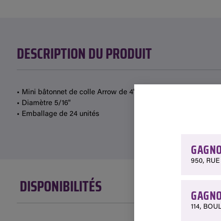
DESCRIPTION DU PRODUIT
• Mini bâtonnet de colle Arrow de 4" de longueur
• Diamètre 5/16"
• Emballage de 24 unités
GAGNO
950, RUE
DISPONIBILITÉS
GAGNO
114, BOU