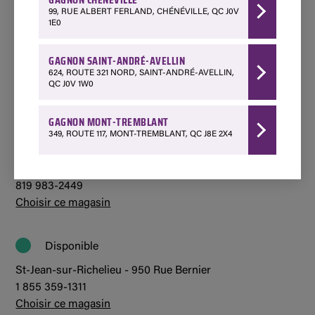
Choisir ce magasin
99, RUE ALBERT FERLAND, CHÉNÉVILLE, QC J0V
1E0
Disponible
GAGNON SAINT-ANDRÉ-AVELLIN
Mont-Tremblant - 349 Québec 117
624, ROUTE 321 NORD, SAINT-ANDRÉ-AVELLIN,
1 800 850-7662
QC J0V 1W0
Choisir ce magasin
GAGNON MONT-TREMBLANT
349, ROUTE 117, MONT-TREMBLANT, QC J8E 2X4
Disponible
St-André-Avellin - 624 Route 321 Nord
819 983-2449
Choisir ce magasin
Disponible
St-Jean-sur-Richelieu - 950 Rue Bernier
1 855 359-1311
Choisir ce magasin