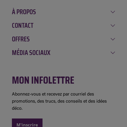
À PROPOS
CONTACT
Notre histoire
Carrière
OFFRES
Amqui
Implication
Chénéville
MÉDIA SOCIAUX
Rabais de la semaine
Location GAGNON
Mont-Tremblant
Inscription à l'infolettre
Évolution Structures
Facebook
Saint-André-Avellin
Concours et règlements
MON INFOLETTRE
Instagram
Saint-Jean-sur-Richelieu
Détails des promotions
Demande de commandite
Abonnez-vous et recevez par courriel des
promotions, des trucs, des conseils et des idées
déco.
M'inscrire