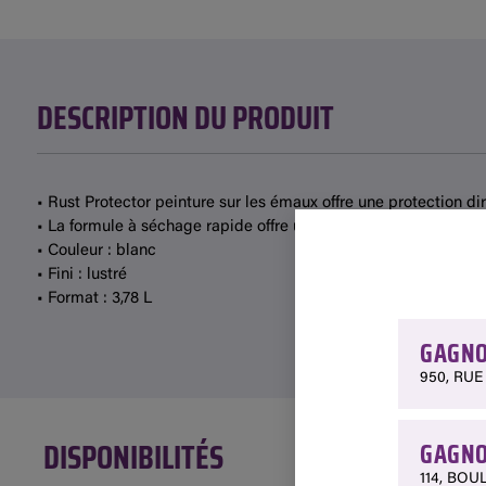
DESCRIPTION DU PRODUIT
• Rust Protector peinture sur les émaux offre une protection di
• La formule à séchage rapide offre une finition résistante qui
• Couleur : blanc
• Fini : lustré
• Format : 3,78 L
GAGNO
950, RUE
DISPONIBILITÉS
GAGNO
114, BOU