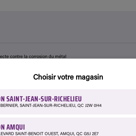
recte contre la corrosion du métal
 dure vraiment
Choisir votre magasin
N SAINT-JEAN-SUR-RICHELIEU
 BERNIER, SAINT-JEAN-SUR-RICHELIEU, QC J2W 0H4
N AMQUI
LEVARD SAINT-BENOIT OUEST, AMQUI, QC G5J 2E7