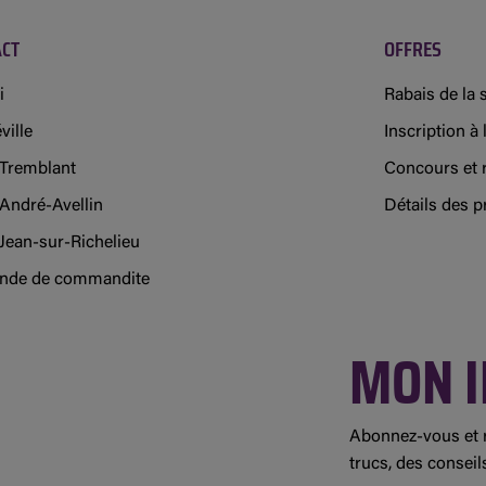
ACT
OFFRES
i
Rabais de la
ville
Inscription à l
Tremblant
Concours et 
-André-Avellin
Détails des 
Jean-sur-Richelieu
de de commandite
MON I
Abonnez-vous et r
trucs, des conseil