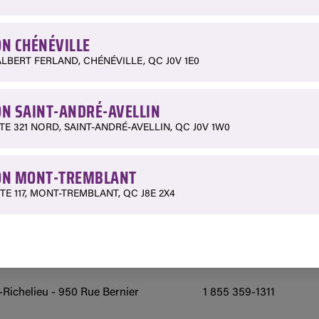
N CHÉNÉVILLE
é de ce produit ou le faire livrer d’une autre succursale.
ALBERT FERLAND, CHÉNÉVILLE, QC J0V 1E0
ALE
TÉLÉPHONE
N SAINT-ANDRÉ-AVELLIN
TE 321 NORD, SAINT-ANDRÉ-AVELLIN, QC J0V 1W0
 Boulevard Saint-Benoit Ouest
418 629-3267
N MONT-TREMBLANT
- 99 Rue Albert Ferland
1 888 428-3903
TE 117, MONT-TREMBLANT, QC J8E 2X4
lant - 349 Québec 117
1 800 850-7662
ellin - 624 Route 321 Nord
819 983-2449
-Richelieu - 950 Rue Bernier
1 855 359-1311