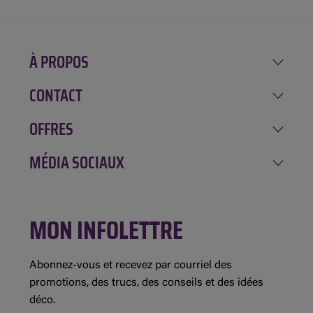
À PROPOS
CONTACT
Notre histoire
Carrière
OFFRES
Amqui
Implication
Chénéville
MÉDIA SOCIAUX
Rabais de la semaine
Location GAGNON
Mont-Tremblant
Inscription à l'infolettre
Évolution Structures
Facebook
Saint-André-Avellin
Concours et règlements
MON INFOLETTRE
Instagram
Saint-Jean-sur-Richelieu
Détails des promotions
Demande de commandite
Abonnez-vous et recevez par courriel des
promotions, des trucs, des conseils et des idées
déco.