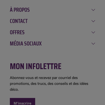
À PROPOS
CONTACT
Notre histoire
Carrière
OFFRES
Amqui
Implication
Chénéville
MÉDIA SOCIAUX
Rabais de la semaine
Location GAGNON
Mont-Tremblant
Inscription à l'infolettre
Évolution Structures
Facebook
Saint-André-Avellin
Concours et règlements
MON INFOLETTRE
Instagram
Saint-Jean-sur-Richelieu
Détails des promotions
Demande de commandite
Abonnez-vous et recevez par courriel des
promotions, des trucs, des conseils et des idées
déco.
M'inscrire