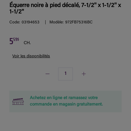
Équerre noire à pied décalé, 7-1/2'' x 1-1/2'' x
1-1/2''
Code:
03194653
Modèle:
972FB75316BC
5
59$
CH.
Voir les disponibilités
Quantité
Achetez en ligne et ramassez votre
commande en magasin gratuitement.