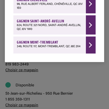
Choisir ce magasin
99, RUE ALBERT FERLAND, CHÉNÉVILLE, QC J0V
1E0
Disponible
GAGNON SAINT-ANDRÉ-AVELLIN
Mont-Tremblant - 349 Québec 117
624, ROUTE 321 NORD, SAINT-ANDRÉ-AVELLIN,
1 800 850-7662
QC J0V 1W0
Choisir ce magasin
GAGNON MONT-TREMBLANT
349, ROUTE 117, MONT-TREMBLANT, QC J8E 2X4
Indisponible
St-André-Avellin - 624 Route 321 Nord
819 983-2449
Choisir ce magasin
Disponible
St-Jean-sur-Richelieu - 950 Rue Bernier
1 855 359-1311
Choisir ce magasin