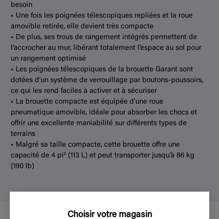
besoin
• Une fois les poignées télescopiques repliées et la roue
amovible retirée, elle devient très compacte
• De plus, ses trous de rangement intégrés permettent de
l’accrocher au mur, libérant totalement l’espace au sol pour
un rangement optimisé
• Les poignées télescopiques de la brouette Garant sont
dotées d’un système de verrouillage par boutons-poussoirs,
ce qui les rend faciles à activer et à sécuriser
• La brouette compacte est équipée d’une roue
pneumatique amovible, idéale pour absorber les chocs et
offrir une excellente maniabilité sur différents types de
terrains
• Malgré sa taille compacte, cette brouette offre une
capacité de 4 pi³ (113 L) et peut transporter jusqu’à 86 kg
(190 lb)
Choisir votre magasin