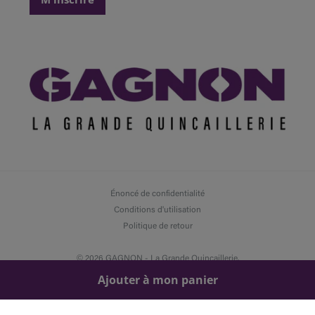
Énoncé de confidentialité
Conditions d'utilisation
Politique de retour
© 2026 GAGNON -
La Grande Quincaillerie.
Tous droits réservés
Ajouter à mon panier