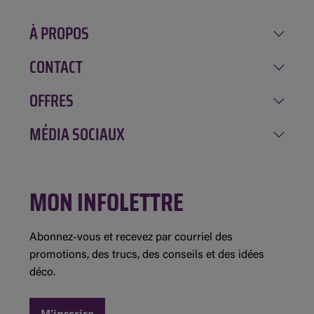
À PROPOS
CONTACT
Notre histoire
Carrière
OFFRES
Amqui
Implication
Chénéville
MÉDIA SOCIAUX
Rabais de la semaine
Location GAGNON
Mont-Tremblant
Inscription à l'infolettre
Évolution Structures
Facebook
Saint-André-Avellin
Concours et règlements
MON INFOLETTRE
Instagram
Saint-Jean-sur-Richelieu
Détails des promotions
Demande de commandite
Abonnez-vous et recevez par courriel des
promotions, des trucs, des conseils et des idées
déco.
M'inscrire