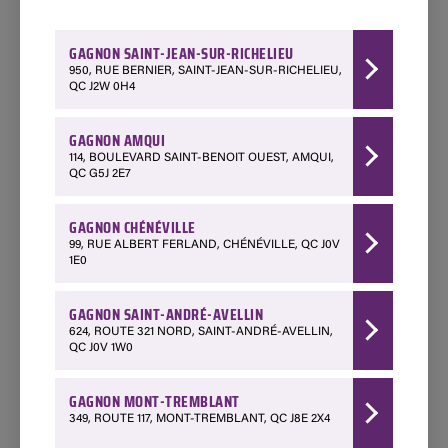
DISPONIBILITÉS
GAGNON SAINT-JEAN-SUR-RICHELIEU
950, RUE BERNIER, SAINT-JEAN-SUR-RICHELIEU,
QC J2W 0H4
Appelez votre succursale Gagnon pour vérifier la
GAGNON AMQUI
disponibilité de ce produit ou le faire livrer d’une autre
114, BOULEVARD SAINT-BENOIT OUEST, AMQUI,
succursale.
QC G5J 2E7
GAGNON CHÉNÉVILLE
Disponible
99, RUE ALBERT FERLAND, CHÉNÉVILLE, QC J0V
1E0
Amqui - 114 Boulevard Saint-Benoit Ouest
418 629-3267
GAGNON SAINT-ANDRÉ-AVELLIN
Choisir ce magasin
624, ROUTE 321 NORD, SAINT-ANDRÉ-AVELLIN,
QC J0V 1W0
Disponible
GAGNON MONT-TREMBLANT
Chénéville - 99 Rue Albert Ferland
349, ROUTE 117, MONT-TREMBLANT, QC J8E 2X4
1 888 428-3903