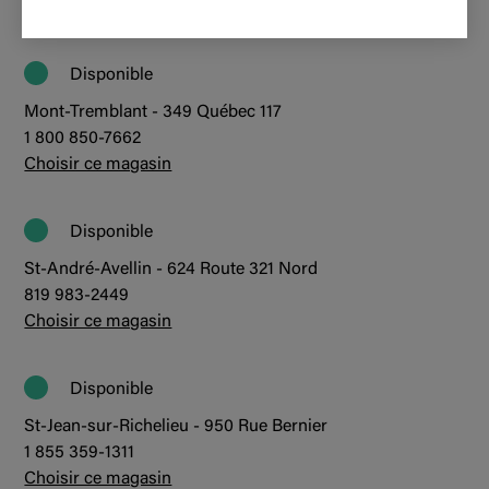
Choisir ce magasin
Disponible
Mont-Tremblant - 349 Québec 117
1 800 850-7662
Choisir ce magasin
Disponible
St-André-Avellin - 624 Route 321 Nord
819 983-2449
Choisir ce magasin
Disponible
St-Jean-sur-Richelieu - 950 Rue Bernier
1 855 359-1311
Choisir ce magasin