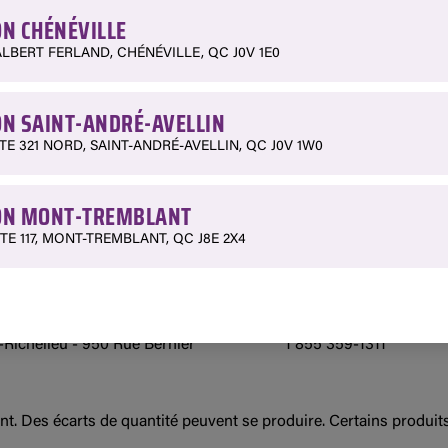
N CHÉNÉVILLE
ALBERT FERLAND, CHÉNÉVILLE, QC J0V 1E0
ALE
TÉLÉPHONE
N SAINT-ANDRÉ-AVELLIN
 Boulevard Saint-Benoit Ouest
418 629-3267
TE 321 NORD, SAINT-ANDRÉ-AVELLIN, QC J0V 1W0
- 99 Rue Albert Ferland
1 888 428-3903
N MONT-TREMBLANT
TE 117, MONT-TREMBLANT, QC J8E 2X4
lant - 349 Québec 117
1 800 850-7662
ellin - 624 Route 321 Nord
819 983-2449
-Richelieu - 950 Rue Bernier
1 855 359-1311
nt. Des écarts de quantité peuvent se produire. Certains produi