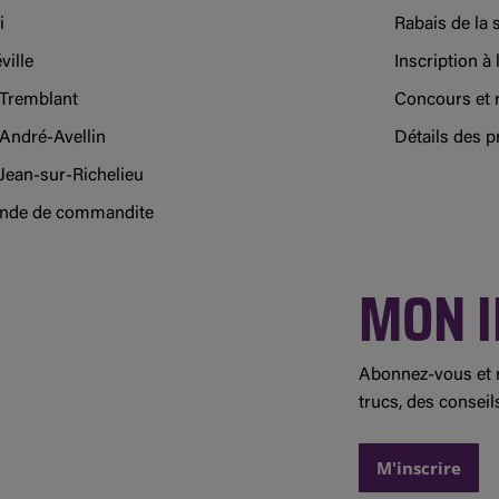
i
Rabais de la
ville
Inscription à l
Tremblant
Concours et 
-André-Avellin
Détails des 
Jean-sur-Richelieu
de de commandite
MON I
Abonnez-vous et r
trucs, des conseil
M'inscrire