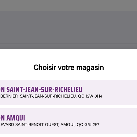
Choisir votre magasin
N SAINT-JEAN-SUR-RICHELIEU
 BERNIER, SAINT-JEAN-SUR-RICHELIEU, QC J2W 0H4
N AMQUI
LEVARD SAINT-BENOIT OUEST, AMQUI, QC G5J 2E7
é de ce produit ou le faire livrer d’une autre succursale.