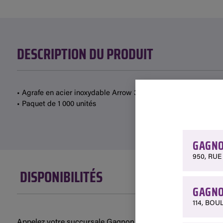
DESCRIPTION DU PRODUIT
• Agrafe en acier inoxydable Arrow 3/8"
• Paquet de 1 000 unités
GAGNO
950, RUE
DISPONIBILITÉS
GAGNO
114, BOU
Appelez votre succursale Gagnon pour vérifier la disponibilit