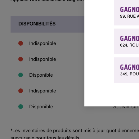
GAGNO
99, RUE 
DISPONIBILITÉS
SUCCURS
GAGNO
Amqui - 114
Indisponible
624, ROU
Chénéville 
Indisponible
GAGNO
349, ROU
Mont-Tremb
Disponible
St-André-Av
Indisponible
St-Jean-sur
Disponible
*Les inventaires de produits sont mis à jour quotidienneme
succursale pour tous les détails.