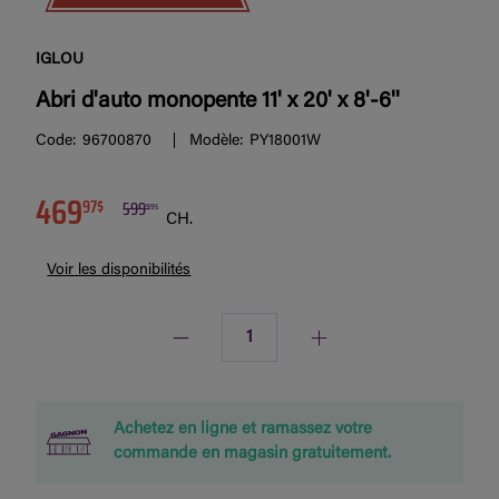
IGLOU
Abri d'auto monopente 11' x 20' x 8'-6''
Code:
96700870
Modèle:
PY18001W
469
97$
599
99$
CH.
Voir les disponibilités
Quantité
Achetez en ligne et ramassez votre
commande en magasin gratuitement.