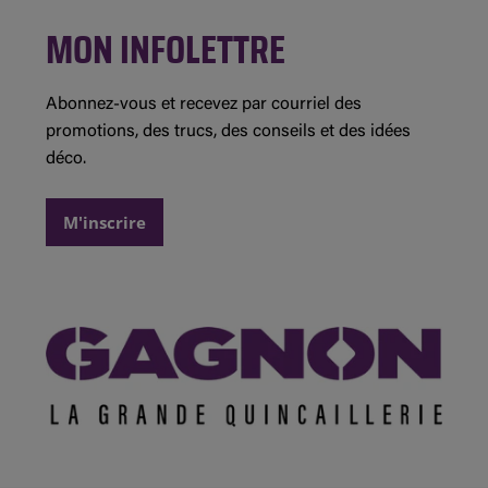
Saint-André-Avellin
Concours et règlements
MON INFOLETTRE
Instagram
Saint-Jean-sur-Richelieu
Détails des promotions
Demande de commandite
Abonnez-vous et recevez par courriel des
promotions, des trucs, des conseils et des idées
déco.
M'inscrire