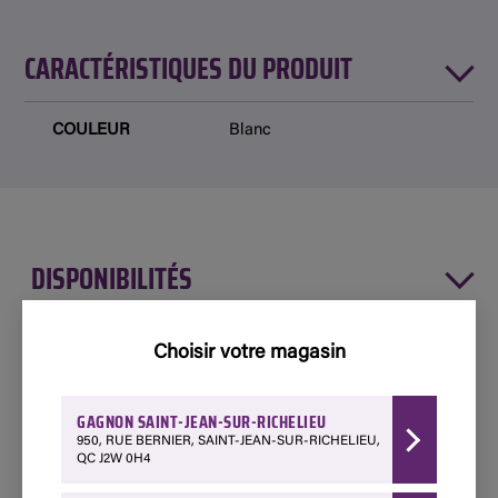
CARACTÉRISTIQUES DU PRODUIT
COULEUR
Blanc
DISPONIBILITÉS
Choisir votre magasin
Appelez votre succursale Gagnon pour vérifier la
disponibilité de ce produit ou le faire livrer d’une autre
succursale.
GAGNON SAINT-JEAN-SUR-RICHELIEU
950, RUE BERNIER, SAINT-JEAN-SUR-RICHELIEU,
QC J2W 0H4
Disponible