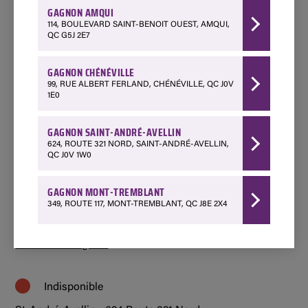
GAGNON AMQUI
Amqui - 114 Boulevard Saint-Benoit Ouest
114, BOULEVARD SAINT-BENOIT OUEST, AMQUI,
418 629-3267
QC G5J 2E7
Choisir ce magasin
GAGNON CHÉNÉVILLE
99, RUE ALBERT FERLAND, CHÉNÉVILLE, QC J0V
Disponible
1E0
Chénéville - 99 Rue Albert Ferland
GAGNON SAINT-ANDRÉ-AVELLIN
1 888 428-3903
624, ROUTE 321 NORD, SAINT-ANDRÉ-AVELLIN,
Choisir ce magasin
QC J0V 1W0
Indisponible
GAGNON MONT-TREMBLANT
349, ROUTE 117, MONT-TREMBLANT, QC J8E 2X4
Mont-Tremblant - 349 Québec 117
1 800 850-7662
Choisir ce magasin
Indisponible